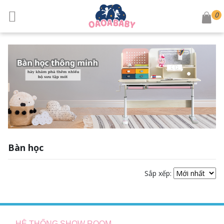
0
Bàn học
Sắp xếp:
HỆ THỐNG SHOW ROOM