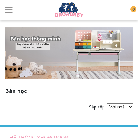
0
Bàn học
Sắp xếp:
HỆ THỐNG SHOW ROOM