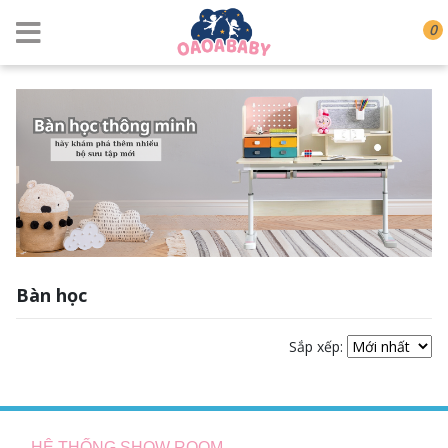
0
Bàn học
Sắp xếp:
HỆ THỐNG SHOW ROOM