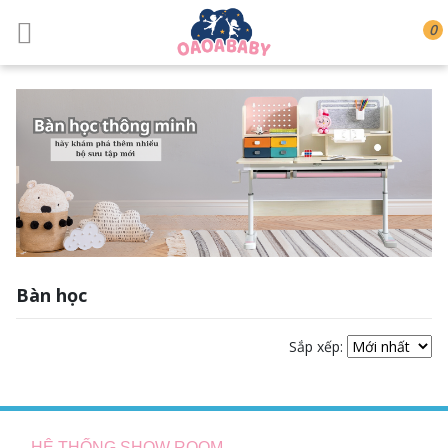
0
Bàn học
Sắp xếp:
HỆ THỐNG SHOW ROOM